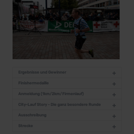
Ergebnisse und Gewinner
Finishermedaille
Anmeldung (1km/2km/Firmenlauf)
City-Lauf Story - Die ganz besondere Runde
Ausschreibung
Strecke