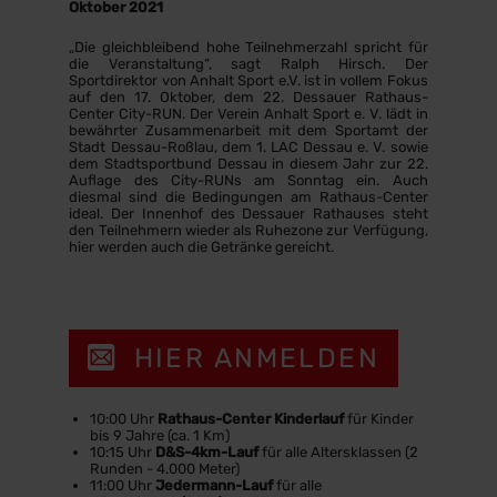
Oktober 2021
„Die gleichbleibend hohe Teilnehmerzahl spricht für
die Veranstaltung“, sagt Ralph Hirsch. Der
Sportdirektor von Anhalt Sport e.V. ist in vollem Fokus
auf den 17. Oktober, dem 22. Dessauer Rathaus-
Center City-RUN. Der Verein Anhalt Sport e. V. lädt in
bewährter Zusammenarbeit mit dem Sportamt der
Stadt Dessau-Roßlau, dem 1. LAC Dessau e. V. sowie
dem Stadtsportbund Dessau in diesem Jahr zur 22.
Auflage des City-RUNs am Sonntag ein. Auch
diesmal sind die Bedingungen am Rathaus-Center
ideal. Der Innenhof des Dessauer Rathauses steht
den Teilnehmern wieder als Ruhezone zur Verfügung,
hier werden auch die Getränke gereicht.
HIER ANMELDEN
10:00 Uhr
Rathaus-Center Kinderlauf
für Kinder
bis 9 Jahre (ca. 1 Km)
10:15 Uhr
D&S-4km-Lauf
für alle Altersklassen (2
Runden - 4.000 Meter)
11:00 Uhr
Jedermann-Lauf
für alle