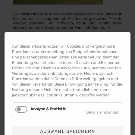
Die Partie wird aufgrund der Unbespielbarkeit des Platzes in
Dessau nach Leipzig verlegt. Alle bisher gekauften Tickets
werden storniert. Ab Mittwoch, 16.00 Uhr, direkt freier
Vorverkaufsstart. Sonderpreis für Fans mit Dauerkarte
Update zum Pokal-Spielort:
RB Leipzig wird sein
Erstrunden-Duell im DFB-Pokal gegen den
FC Teutonia 05
Ottensen
am 30. August (Dienstag, Anstoß: 20.46 Uhr) in
Auf dieser Website nutzen wir Cookies und vergleichbare
der
Red Bull Arena
bestreiten. Tickets werden
ab Mittwoch
Funktionen zur Verarbeitung von Endgeräteinformationen
um 16.00 Uhr
direkt im freien Vorverkauf im
RBL-Online-
und personenbezogenen Daten. Die Verarbeitung dient der
Ticketshop
buchbar sein.
Einbindung von Inhalten, externen Diensten und Elementen
Dritter, der statistischen Analyse/Messung, personalisierten
Die Partie sollte eigentlich im Dessauer
Paul-Greifzu-
Stadion
angepfiffen werden. Dort wurde allerdings in den
Werbung sowie der Einbindung sozialer Medien. Je nach
vergangenen Tagen der Rasen so beschädigt, dass das
Funktion werden dabei Daten an Dritte weitergegeben und
Spielfeld in der Kürze der Zeit nicht wieder in einen
von diesen verarbeitet. Diese Einwilligung ist freiwillig, für die
bespielbaren Zustand gebracht werden kann. Das ergab
Nutzung unserer Website nicht erforderlich und kann
eine finale Platzbegehung am Dienstag mit Vertretern des
jederzeit über das Icon links unten widerrufen werden.
DFB, Gastgeber Ottensen und der Stadt Dessau.
Analyse & Statistik
TICKETS
Details einblenden
Die Story
AUSWAHL SPEICHERN