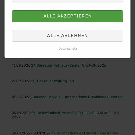
Der Spielort
Anfahrt
ALLE AKZEPTIEREN
weitere Events
ALLE ABLEHNEN
27.08.2026
6. Internationales DVV-Stadtwerke
Datenschutz
Stabhochsprungmeeting Marktplatz Dessau
13.09.2026
27. Dessauer Rathaus-Center CityRUN 2026
27.09.2026
25. Dessauer Walking Tag
05.12.2026
„Dancing Dessau“ – International Breakdance Contest
09.01.2027
27. Hallenfußballturnier FORD GEISSEL ANHALT-CUP
2027
30.01.2027–31.01.2027
33. Internationales Hallenfußballturnier