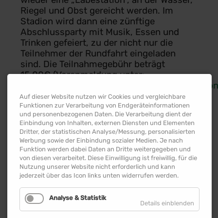
wieder eine „Labestation“, an der Wasser,
Riegel und Obst gereicht werden. Im
Stadion wird dann eine zünftige
Abschlussparty mit Musik, Essen und
Trinken gefeiert, zu der nicht nur die
Teilnehmer der Rundfahrt eingeladen
sind. Die Teilnahmegebühr beträgt
15,00€ (Voranmeldung unter:
https://my.raceresult.com/327732/registratio
möglich; danach 20€ auch vor Ort
Auf dieser Website nutzen wir Cookies und vergleichbare
Funktionen zur Verarbeitung von Endgeräteinformationen
möglich). Im vergangenen Jahr waren es
und personenbezogenen Daten. Die Verarbeitung dient der
150 aktive Teilnehmer.
Einbindung von Inhalten, externen Diensten und Elementen
Dritter, der statistischen Analyse/Messung, personalisierten
„Es ist kein Radrennen, sondern eine
Werbung sowie der Einbindung sozialer Medien. Je nach
Ausfahrt für sportlich ambitionierte
Funktion werden dabei Daten an Dritte weitergegeben und
von diesen verarbeitet. Diese Einwilligung ist freiwillig, für die
Rennradfahrer und -fahrerinnen“, erklärt
Nutzung unserer Website nicht erforderlich und kann
Thomas Siegel vom „Radprofi“. Trotzdem
jederzeit über das Icon links unten widerrufen werden.
ist ein Helm natürlich Pflicht. „Man sollte
die Strecke nicht unterschätzen, sie
Analyse & Statistik
macht Spaß und ist dennoch
Details einblenden
herausfordernd im richtigen Maße."