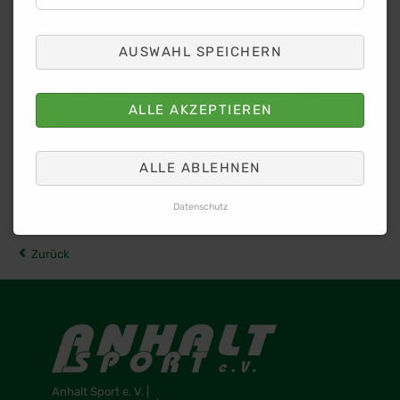
Staffel
Olympia-Bronze 2024 in Paris
WM-Bronze 2025 in Tokio
AUSWAHL SPEICHERN
Freut euch auf absolute Weltklasse und
jede Menge Geschwindigkeit im Paul-
ALLE AKZEPTIEREN
Greifzu-Stadion Dessau!
19. Juni 2026
ALLE ABLEHNEN
Datenschutz
Zurück
Anhalt Sport e. V. |