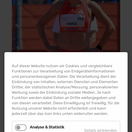
Sprint-Power für Dessau!
Auf dieser Website nutzen wir Cookies und vergleichbare
Funktionen zur Verarbeitung von Endgeräteinformationen
Mit Rebekka Haase kommt eine der
und personenbezogenen Daten. Die Verarbeitung dient der
Einbindung von Inhalten, externen Diensten und Elementen
erfolgreichsten deutschen Sprinterinnen
Dritter, der statistischen Analyse/Messung, personalisierten
zum ANHALT 2026!
Werbung sowie der Einbindung sozialer Medien. Je nach
Erst vor knapp einer Woche löste sie mit
Funktion werden dabei Daten an Dritte weitergegeben und
der deutschen Staffel das Ticket für die
von diesen verarbeitet. Diese Einwilligung ist freiwillig, für die
WM 2027 in Peking.
Nutzung unserer Website nicht erforderlich und kann
jederzeit über das Icon links unten widerrufen werden.
Ihre größten Erfolge:
Europameisterin 2022 mit der 4x100 m
Analyse & Statistik
Details einblenden