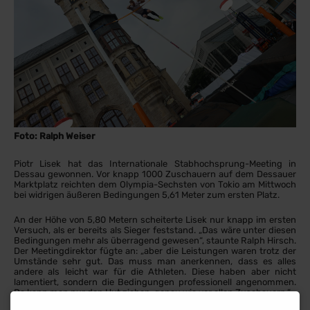
Foto: Ralph Weiser
Piotr Lisek hat das Internationale Stabhochsprung-Meeting in
Dessau gewonnen. Vor knapp 1000 Zuschauern auf dem Dessauer
Marktplatz reichten dem Olympia-Sechsten von Tokio am Mittwoch
bei widrigen äußeren Bedingungen 5,61 Meter zum ersten Platz.
An der Höhe von 5,80 Metern scheiterte Lisek nur knapp im ersten
Versuch, als er bereits als Sieger feststand. „Das wäre unter diesen
Bedingungen mehr als überragend gewesen“, staunte Ralph Hirsch.
Der Meetingdirektor fügte an: „aber die Leistungen waren trotz der
Umstände sehr gut. Das muss man anerkennen, dass es alles
andere als leicht war für die Athleten. Diese haben aber nicht
lamentiert, sondern die Bedingungen professionell angenommen.
Da kann man nur den Hut ziehen, genau wie vor allen Zuschauern.“